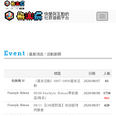
Toggle
navigatio
Event
|
最新消息 / 活動新聞
標題
日期
人氣
勁舞團 M
《週末活動》0807~0809週末活
2026/08/07
61
動
Freestyle: Reboot
08/06 FreeStyle: Reboot季前賽
2026/08/06
1750
盃(報名)
Hot!
Freestyle: Reboot
08/11 【GM面對面】街頭籃球
2026/08/07
420
同樂會