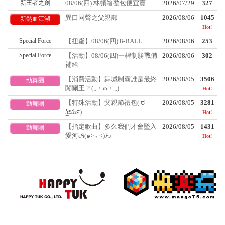
新王者之劍
08/06(四) 林頓箱整包便宜賣
2026/07/29
327
異口同聲之父親節
2026/08/06
1045
新熱血江湖
Hot!
Special Force
【扭蛋】08/06(四) 8-BALL
2026/08/06
253
Special Force
【活動】08/06(四)一桿制勝戰備
2026/08/06
302
補給
【消費活動】舞城制霸誰是最終
2026/08/05
3506
勁舞團
闖關王？(,,・ω・,,)
Hot!
【特殊活動】父親節禮包( ಠ
2026/08/05
3281
勁舞團
͜ʖರೃ)
Hot!
【指定歌曲】多久我們才會墜入
2026/08/05
1431
勁舞團
愛河ε٩(๑> ₃ <)۶з
Hot!