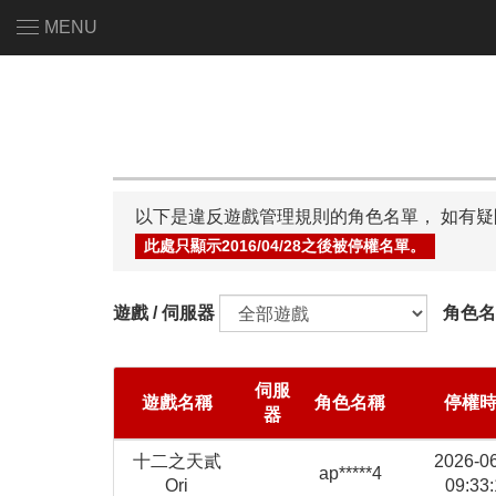
MENU
以下是違反遊戲管理規則的角色名單， 如有
此處只顯示2016/04/28之後被停權名單。
遊戲 / 伺服器
角色名
伺服
遊戲名稱
角色名稱
停權
器
十二之天貳
2026-0
ap*****4
Ori
09:33: