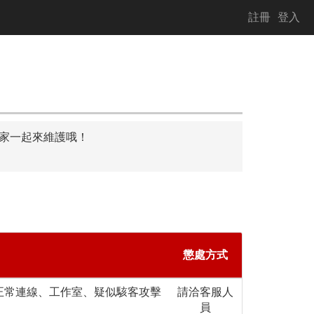
註冊
登入
家一起來維護哦！
懲處方式
正常連線、工作室、疑似駭客攻擊
請洽客服人
員