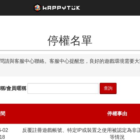
停權名單
疑問請與客服中心聯絡。客服中心提醒您，良好的遊戲環境需要大
稱/會員暱稱
時間
停權事由
6-02
反覆註冊遊戲帳號、特定IP或裝置之使用被認定為非
18
等情況