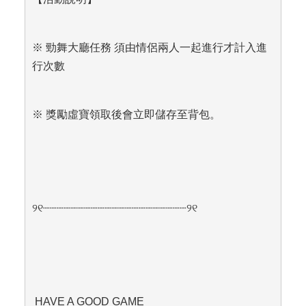
※ 勁舞大廳任務 須由情侶兩人一起進行才計入進
行次數
※ 獎勵虛寶領取後會立即儲存至背包。
୨୧
┈┈┈┈┈┈┈┈┈┈┈┈┈┈┈┈┈┈┈┈┈
୨୧
 HAVE A GOOD GAME