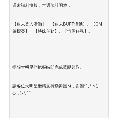
週末福利快報，本週預計開放：
【週末登入活動】、【週末BUFF活動】、【GM
錦標賽】、【特殊任務】、【情侶任務】。
提醒大明星們把握時間完成獎勵領取。
請各位大明星繼續支持勁舞團Ｍ，謝謝*
ﾟ
｡
*
ヾ
(
｡･
ω
･｡
)
ﾉ
*
｡ﾟﾟ